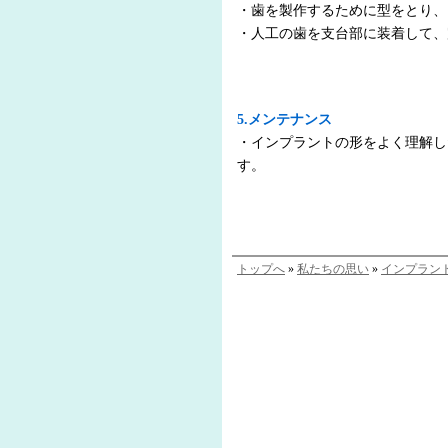
・歯を製作するために型をとり、
・人工の歯を支台部に装着して、
5.メンテナンス
・インプラントの形をよく理解し
す。
トップへ
»
私たちの思い
»
インプラン