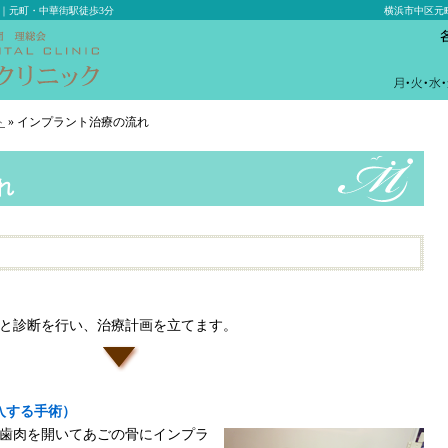
｜元町・中華街駅徒歩3分
横浜市中区元
ト
» インプラント治療の流れ
コールバック予約
れ
と診断を行い、治療計画を立てます。
入する手術）
歯肉を開いてあごの骨にインプラ