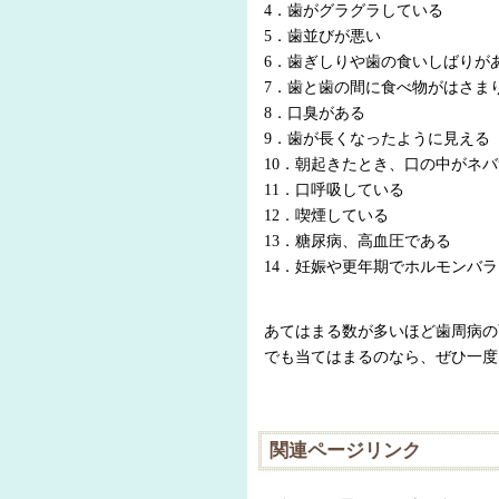
4．歯がグラグラしている
5．歯並びが悪い
6．歯ぎしりや歯の食いしばりが
7．歯と歯の間に食べ物がはさま
8．口臭がある
9．歯が長くなったように見える
10．朝起きたとき、口の中がネ
11．口呼吸している
12．喫煙している
13．糖尿病、高血圧である
14．妊娠や更年期でホルモンバ
あてはまる数が多いほど歯周病の
でも当てはまるのなら、ぜひ一度
関連ページリンク